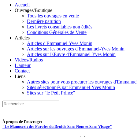
Accueil
Ouvrages/Boutique
Tous les ouvrages en vente
Dernière parution
Les livrets consultables non édités
Conditions Générales de Vente
Articles
Articles d'Emmanuel-Yves Monin
Articles sur les ouvrages d'Emmanuel-Yves Monin
Articles sur l'Œuvre d'Emmanuel-Yves Monin
Vidéos/Radios
L'auteur
Contact
Liens
Autres sites pour vous procurer les ouvrages d'Emmanu
Sites sélectionnés par Emmanuel-Yves Monin
Sites sur "le Petit Prince"
À propos de l'ouvrage:
"Le Manuscrit des Paroles du Druide Sans Nom et Sans Visage"