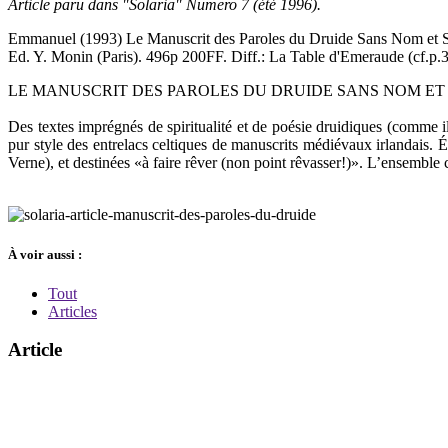
Article paru dans "Solaria" Numero 7 (été 1996).
Emmanuel (1993) Le Manuscrit des Paroles du Druide Sans Nom et 
Ed. Y. Monin (Paris). 496p 200FF. Diff.: La Table d'Emeraude (cf.p.3
LE MANUSCRIT DES PAROLES DU DRUIDE SANS NOM ET 
Des textes imprégnés de spiritualité et de poésie druidiques (comme il
pur style des entrelacs celtiques de manuscrits médiévaux irlandais. É
Verne), et destinées «à faire rêver (non point rêvasser!)». L’ensemble 
À voir aussi :
Tout
Articles
Article