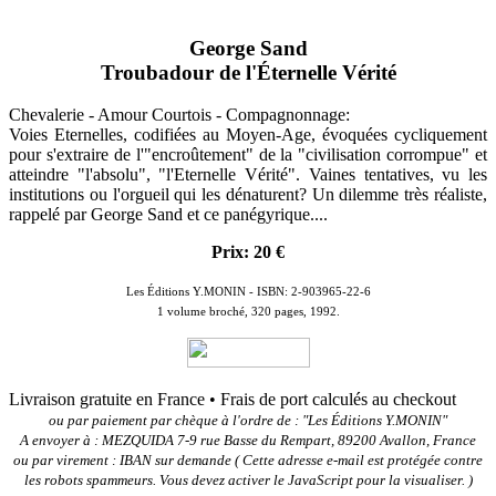
George Sand
Troubadour de l'Éternelle Vérité
Chevalerie - Amour Courtois - Compagnonnage:
Voies Eternelles, codifiées au Moyen-Age, évoquées cycliquement
pour s'extraire de l'"encroûtement" de la "civilisation corrompue" et
atteindre "l'absolu", "l'Eternelle Vérité". Vaines tentatives, vu les
institutions ou l'orgueil qui les dénaturent? Un dilemme très réaliste,
rappelé par George Sand et ce panégyrique....
Prix: 20 €
Les Éditions Y.MONIN - ISBN: 2-903965-22-6
1 volume broché, 320 pages, 1992.
Livraison gratuite en France • Frais de port calculés au checkout
ou par paiement par chèque à l'ordre de : "Les Éditions Y.MONIN"
A envoyer à :
MEZQUIDA 7-9 rue Basse du Rempart, 89200 Avallon, France
ou p
ar virement : IBAN sur demande (
Cette adresse e-mail est protégée contre
les robots spammeurs. Vous devez activer le JavaScript pour la visualiser.
)