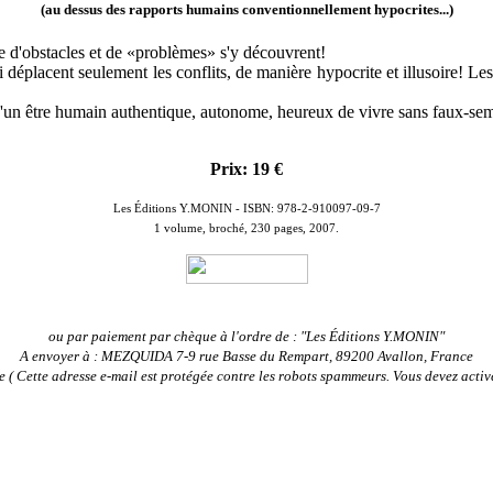
(au dessus des rapports humains conventionnellement hypocrites...)
e d'obstacles et de «problèmes» s'y découvrent!
i déplacent seulement les conflits, de manière hypocrite et illusoire! L
n d'un être humain authentique, autonome, heureux de vivre sans faux-s
Prix: 19 €
Les Éditions Y.MONIN - ISBN: 978-2-910097-09-7
1 volume, broché, 230 pages, 2007.
ou par paiement par chèque à l'ordre de : "Les Éditions Y.MONIN"
A envoyer à :
MEZQUIDA 7-9 rue Basse du Rempart, 89200 Avallon, France
e (
Cette adresse e-mail est protégée contre les robots spammeurs. Vous devez active