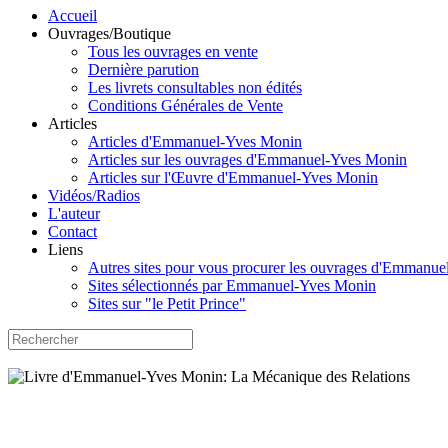
Accueil
Ouvrages/Boutique
Tous les ouvrages en vente
Dernière parution
Les livrets consultables non édités
Conditions Générales de Vente
Articles
Articles d'Emmanuel-Yves Monin
Articles sur les ouvrages d'Emmanuel-Yves Monin
Articles sur l'Œuvre d'Emmanuel-Yves Monin
Vidéos/Radios
L'auteur
Contact
Liens
Autres sites pour vous procurer les ouvrages d'Emmanu
Sites sélectionnés par Emmanuel-Yves Monin
Sites sur "le Petit Prince"