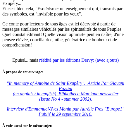
Exupéry...
Et c'est bien cela, l'Esotérisme: un enseignement qui, transmis par
des symboles, est "invisible pour les yeux".
Ce conte pour lecteurs de tous âges est ici décrypté à partir de
messages similaires véhiculés par les spiritualités de tous Peuples.
Quel constat édifiant! Quelle vision optimiste peut en naître, d'une
pensée élévée, conciliatrice, utile, génératrice de bonheur et de
compréhension!
Epuisé... mais
réédité par les éditions Dervy: (avec ajouts)
À propos de cet ouvrage:
"In memory of Antoine de Saint-Exupèry". Article Par Giovani
Fazzini
(en anglais / in english). Bibliotheca Marciana newsletter
(Issue No 4 - summer 2002).
Interview d'Emmanuel-Yves Monin par Aurélie Frex "Europe1"
Publié le 29 septembre 2010.
À voir aussi sur le même sujet: