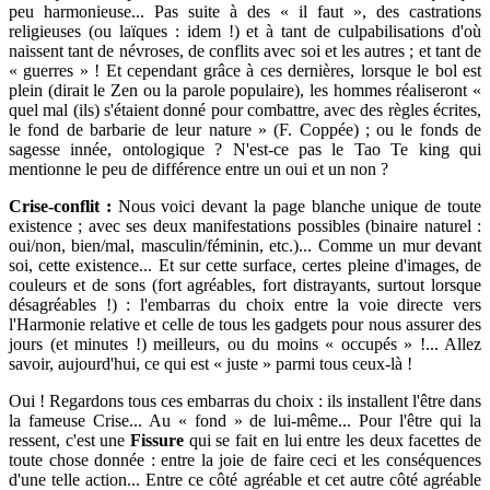
peu harmonieuse... Pas suite à des « il faut », des castrations
religieuses (ou laïques : idem !) et à tant de culpabilisations d'où
naissent tant de névroses, de conflits avec soi et les autres ; et tant de
« guerres » ! Et cependant grâce à ces dernières, lorsque le bol est
plein (dirait le Zen ou la parole populaire), les hommes réaliseront «
quel mal (ils) s'étaient donné pour combattre, avec des règles écrites,
le fond de barbarie de leur nature » (F. Coppée) ; ou le fonds de
sagesse innée, ontologique ? N'est-ce pas le Tao Te king qui
mentionne le peu de différence entre un oui et un non ?
Crise-conflit :
Nous voici devant la page blanche unique de toute
existence ; avec ses deux manifestations possibles (binaire naturel :
oui/non, bien/mal, masculin/féminin, etc.)... Comme un mur devant
soi, cette existence... Et sur cette surface, certes pleine d'images, de
couleurs et de sons (fort agréables, fort distrayants, surtout lorsque
désagréables !) : l'embarras du choix entre la voie directe vers
l'Harmonie relative et celle de tous les gadgets pour nous assurer des
jours (et minutes !) meilleurs, ou du moins « occupés » !... Allez
savoir, aujourd'hui, ce qui est « juste » parmi tous ceux-là !
Oui ! Regardons tous ces embarras du choix : ils installent l'être dans
la fameuse Crise... Au « fond » de lui-même... Pour l'être qui la
ressent, c'est une
Fissure
qui se fait en lui entre les deux facettes de
toute chose donnée : entre la joie de faire ceci et les conséquences
d'une telle action... Entre ce côté agréable et cet autre côté agréable