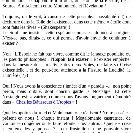
comprendra : échappatoire loin du I, du Trou, de la Fissure, de la
Source. A mi-chemin entre Moutonnerie et Révélation !
Toujours, on le voit, à cause de cette possible... possibilité ( !) de
déchirure dans la Toile de l'existence, dans cette même « étoffe dont
sont faits les rêves » (Shakespeare) !
Le Soufisme insiste : cette espérance nous est donnée à l'origine.
N'est-ce pas, dirais-je, ce qui permet d'avoir envie de continuer à
exister ?
Non ! L'Espoir ne fait pas vivre, comme dit le langage populaire ou
les pseudo-philosophes :
l'Espoir fait exister !
Et exister empêche,
dans la mesure de la relativité des deux Voies, de faire sa
Crise
existentielle... et de, peut-être, atteindre à la Fissure, la Lucidité, la
Lumière ( ?) !
Oui ! Nous avons la conscience ( innée) d'un « paradis »... non point
perdu, mais oublié, dont chacun garde la Nostalgie. Et cette
Nostalgie est salvatrice, comme nous l'avons longuement démontré
dans
« Chez les Bâtisseurs d'Utopies »
!
Que les apôtres du « Ici et Maintenant » le réalisent ! Notre passé est
présent en nous à chaque instant ! Mégalomanie castratrice, de
vouloir le congédier ou le faire refouler chez autrui... Quelle « crise
» en eux les y pousse ? Leur frustration à ne pouvoir vivre