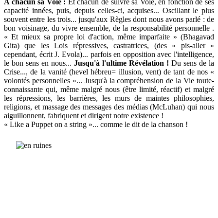
A chacun sa Voie :
Et chacun de suivre sa Voie, en fonction de ses
capacité innées, puis, depuis celles-ci, acquises... Oscillant le plus
souvent entre les trois... jusqu'aux Règles dont nous avons parlé : de
bon voisinage, du vivre ensemble, de la responsabilité personnelle .
« Et mieux sa propre loi d'action, même imparfaite » (Bhagavad
Gita) que les Lois répressives, castratrices, (des « pis-aller »
cependant, écrit J. Evola)... parfois en opposition avec l'intelligence,
le bon sens en nous...
Jusqu'à l'ultime Révélation !
Du sens de la
Crise..., de la vanité (hevel hébreu= illusion, vent) de tant de nos «
volontés personnelles »... Jusqu'à la compréhension de la Vie toute-
connaissante qui, même malgré nous (être limité, réactif) et malgré
les répressions, les barrières, les murs de maintes philosophies,
religions, et massage des messages des médias (McLuhan) qui nous
aiguillonnent, fabriquent et dirigent notre existence !
« Like a Puppet on a string »... comme le dit de la chanson !