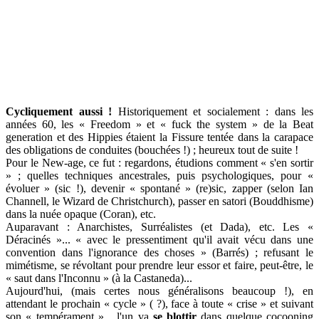
Cycliquement aussi !
Historiquement et socialement : dans les
années 60, les « Freedom » et « fuck the system » de la Beat
generation et des Hippies étaient la Fissure tentée dans la carapace
des obligations de conduites (bouchées !) ; heureux tout de suite !
Pour le New-age, ce fut : regardons, étudions comment « s'en sortir
» ; quelles techniques ancestrales, puis psychologiques, pour «
évoluer » (sic !), devenir « spontané » (re)sic, zapper (selon Ian
Channell, le Wizard de Christchurch), passer en satori (Bouddhisme)
dans la nuée opaque (Coran), etc.
Auparavant : Anarchistes, Surréalistes (et Dada), etc. Les «
Déracinés »... « avec le pressentiment qu'il avait vécu dans une
convention dans l'ignorance des choses » (Barrés) ; refusant le
mimétisme, se révoltant pour prendre leur essor et faire, peut-être, le
« saut dans l'Inconnu » (à la Castaneda)...
Aujourd'hui, (mais certes nous généralisons beaucoup !), en
attendant le prochain « cycle » ( ?), face à toute « crise » et suivant
son « tempérament »... l'un va
se blottir
dans quelque cocooning