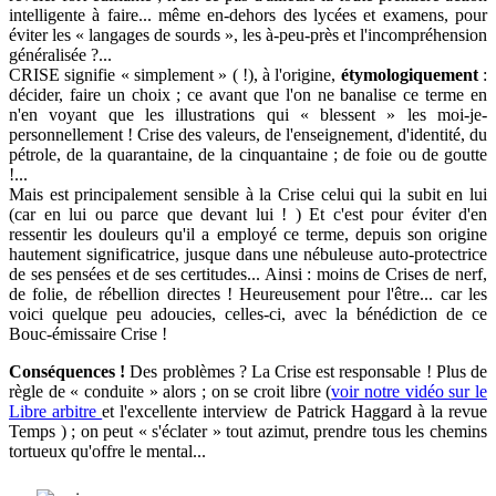
intelligente à faire... même en-dehors des lycées et examens, pour
éviter les « langages de sourds », les à-peu-près et l'incompréhension
généralisée ?...
CRISE signifie « simplement » ( !), à l'origine,
étymologiquement
:
décider, faire un choix ; ce avant que l'on ne banalise ce terme en
n'en voyant que les illustrations qui « blessent » les moi-je-
personnellement ! Crise des valeurs, de l'enseignement, d'identité, du
pétrole, de la quarantaine, de la cinquantaine ; de foie ou de goutte
!...
Mais est principalement sensible à la Crise celui qui la subit en lui
(car en lui ou parce que devant lui ! ) Et c'est pour éviter d'en
ressentir les douleurs qu'il a employé ce terme, depuis son origine
hautement significatrice, jusque dans une nébuleuse auto-protectrice
de ses pensées et de ses certitudes... Ainsi : moins de Crises de nerf,
de folie, de rébellion directes ! Heureusement pour l'être... car les
voici quelque peu adoucies, celles-ci, avec la bénédiction de ce
Bouc-émissaire Crise !
Conséquences !
Des problèmes ? La Crise est responsable ! Plus de
règle de « conduite » alors ; on se croit libre (
voir notre vidéo sur le
Libre arbitre
et l'excellente interview de Patrick Haggard à la revue
Temps ) ; on peut « s'éclater » tout azimut, prendre tous les chemins
tortueux qu'offre le mental...