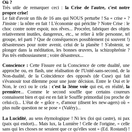
Où ?
Très utile de remarquer ceci :
la Crise de l'autre, c'est notre
propre crise!
Le fait d'avoir un fils de 16 ans qui NOUS perturbe ! Sa « crise » ?
J'insiste : la nôtre en fait ! L'économie qui périclite ? Notre Crise : le
choc contre notre espoir, nos rêves... Procréer, fabriquer des objets
relativement inutiles, dangereux, etc., se relier à telle personne, tel
groupe, tel parti ? Que de conséquences possiblement (si souvent !)
désastreuses pour notre avenir, celui de la planète ! S'abstenir, se
plonger dans la méditation, les bonnes œuvres, la schizophrénie ?
Pas très enthousiasment ; voire désastreux...
Conscience :
Cette Fissure est la Conscience de cette dualité, une
approche ou, en flash, une réalisation de l'Unité-sans-second, de la
Non-dualité, de la Coïncidence des opposés (de Cuse) qui fait
s'évanouir tout dilemme pour une juste décision. Entre le Oui et le
Non, le ceci ou le cela :
c'est la 3ème voie
qui est, en réalité,
la
première
... Comme le second souffle que certains coureurs
connaissent bien et qui est en fait le Souffle primordial (ou proche de
celui-ci)... L'état de « grâce », d'amour (disent les new-agers) où «
plus nulle question ne se pose » (Valéry)...
La Lucidité
, au sens étymologique ! Ni lex (loi qui castre), ni pax
(paix qui endort)... Mais lux, la Lumière ! Celle de l'origine, « celle
sans qui les choses ne seraient que ce qu'elles sont » (Ed. Rostand) !