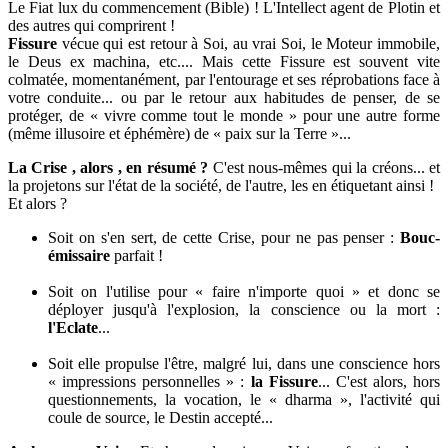
Le Fiat lux du commencement (Bible) ! L'Intellect agent de Plotin et
des autres qui comprirent !
Fissure
vécue qui est retour à Soi, au vrai Soi, le Moteur immobile,
le Deus ex machina, etc.... Mais cette Fissure est souvent vite
colmatée, momentanément, par l'entourage et ses réprobations face à
votre conduite... ou par le retour aux habitudes de penser, de se
protéger, de « vivre comme tout le monde » pour une autre forme
(même illusoire et éphémère) de « paix sur la Terre »...
La Crise , alors , en résumé ?
C'est nous-mêmes qui la créons... et
la projetons sur l'état de la société, de l'autre, les en étiquetant ainsi !
Et alors ?
Soit on s'en sert, de cette Crise, pour ne pas penser :
Bouc-
émissaire
parfait !
Soit on l'utilise pour « faire n'importe quoi » et donc se
déployer jusqu'à l'explosion, la conscience ou la mort :
l'Eclate
...
Soit elle propulse l'être, malgré lui, dans une conscience hors
« impressions personnelles » :
la Fissure
... C'est alors, hors
questionnements, la vocation, le « dharma », l'activité qui
coule de source, le Destin accepté...