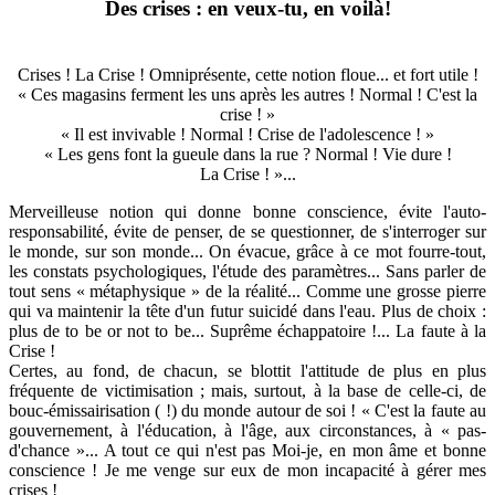
Des crises : en veux-tu, en voilà!
Crises ! La Crise ! Omniprésente, cette notion floue... et fort utile !
« Ces magasins ferment les uns après les autres ! Normal ! C'est la
crise ! »
« Il est invivable ! Normal ! Crise de l'adolescence ! »
« Les gens font la gueule dans la rue ? Normal ! Vie dure !
La Crise ! »...
Merveilleuse notion qui donne bonne conscience, évite l'auto-
responsabilité, évite de penser, de se questionner, de s'interroger sur
le monde, sur son monde... On évacue, grâce à ce mot fourre-tout,
les constats psychologiques, l'étude des paramètres... Sans parler de
tout sens « métaphysique » de la réalité... Comme une grosse pierre
qui va maintenir la tête d'un futur suicidé dans l'eau. Plus de choix :
plus de to be or not to be... Suprême échappatoire !... La faute à la
Crise !
Certes, au fond, de chacun, se blottit l'attitude de plus en plus
fréquente de victimisation ; mais, surtout, à la base de celle-ci, de
bouc-émissairisation ( !) du monde autour de soi ! « C'est la faute au
gouvernement, à l'éducation, à l'âge, aux circonstances, à « pas-
d'chance »... A tout ce qui n'est pas Moi-je, en mon âme et bonne
conscience ! Je me venge sur eux de mon incapacité à gérer mes
crises !