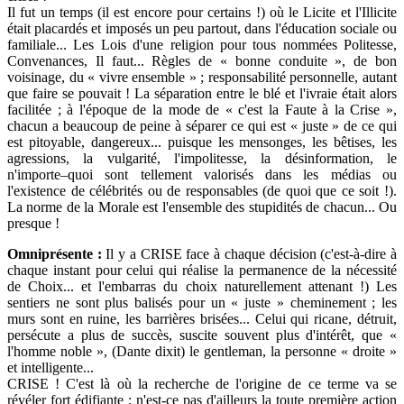
Il fut un temps (il est encore pour certains !) où le Licite et l'Illicite
était placardés et imposés un peu partout, dans l'éducation sociale ou
familiale... Les Lois d'une religion pour tous nommées Politesse,
Convenances, Il faut... Règles de « bonne conduite », de bon
voisinage, du « vivre ensemble » ; responsabilité personnelle, autant
que faire se pouvait ! La séparation entre le blé et l'ivraie était alors
facilitée ; à l'époque de la mode de « c'est la Faute à la Crise »,
chacun a beaucoup de peine à séparer ce qui est « juste » de ce qui
est pitoyable, dangereux... puisque les mensonges, les bêtises, les
agressions, la vulgarité, l'impolitesse, la désinformation, le
n'importe–quoi sont tellement valorisés dans les médias ou
l'existence de célébrités ou de responsables (de quoi que ce soit !).
La norme de la Morale est l'ensemble des stupidités de chacun... Ou
presque !
Omniprésente :
Il y a CRISE face à chaque décision (c'est-à-dire à
chaque instant pour celui qui réalise la permanence de la nécessité
de Choix... et l'embarras du choix naturellement attenant !) Les
sentiers ne sont plus balisés pour un « juste » cheminement ; les
murs sont en ruine, les barrières brisées... Celui qui ricane, détruit,
persécute a plus de succès, suscite souvent plus d'intérêt, que «
l'homme noble », (Dante dixit) le gentleman, la personne « droite »
et intelligente...
CRISE ! C'est là où la recherche de l'origine de ce terme va se
révéler fort édifiante ; n'est-ce pas d'ailleurs la toute première action