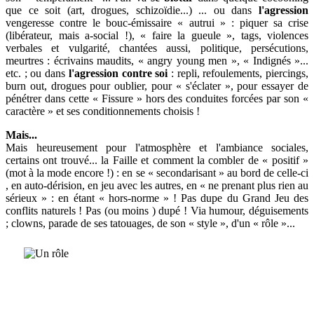
que ce soit (art, drogues, schizoïdie...) ... ou dans
l'agression
vengeresse contre le bouc-émissaire « autrui » : piquer sa crise
(libérateur, mais a-social !), « faire la gueule », tags, violences
verbales et vulgarité, chantées aussi, politique, persécutions,
meurtres : écrivains maudits, « angry young men », « Indignés »...
etc. ; ou dans
l'agression contre soi
: repli, refoulements, piercings,
burn out, drogues pour oublier, pour « s'éclater », pour essayer de
pénétrer dans cette « Fissure » hors des conduites forcées par son «
caractère » et ses conditionnements choisis !
Mais...
Mais heureusement pour l'atmosphère et l'ambiance sociales,
certains ont trouvé... la Faille et comment la combler de « positif »
(mot à la mode encore !) : en se « secondarisant » au bord de celle-ci
, en auto-dérision, en jeu avec les autres, en « ne prenant plus rien au
sérieux » : en étant « hors-norme » ! Pas dupe du Grand Jeu des
conflits naturels ! Pas (ou moins ) dupé ! Via humour, déguisements
; clowns, parade de ses tatouages, de son « style », d'un « rôle »...