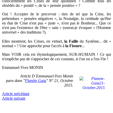
consciemment les Crises de leur quotidien ? Comme tous les
obsédés du « positif », de la « pensée positive » ?
Oui ! Accepter de le percevoir : rien de tel que la Crise, les
prétendues « pensées négatives », la Nostalgie, la certitude qu'être
en état de Crise n'est pas « juste », n'est pas le Bonheur... Que ce
n'est pas l'existence de l'être « sain » (oserai-je évoquer « l'Homme
universel » des traditions ?).
Elles montrent, les Crises, en virtuel,
la Faille
du Système... dit «
normal » ! Une approche pour l'accès à
la Fissure
...
Mais VOIR cela est étymologiquement, SUR-HUMAIN ! Ce qui
n'empêche pas de s'approcher de ces constats, si l'on en a l'en-Vie !
Emmanuel-Yves MONIN
Article D`Emmanuel-Yves Monin
paru dans "
Planète Gaia
" N° 21, Octobre
2015.
Article précédant
Article suivant