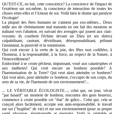
QU'EST-CE, en fait, cette conscience? La conscience de l'impact de
l'extérieur sur soi-même, la conscience de interaction de toutes les
choses entre-elles et l'Amour de soi. Voilà bien le drame qui paralyse
l'écologie!
La plupart des êtres humains ne s'aiment pas eux-mêmes... Deux
mille ans de christianisme mal transmis en ont fait des moutons se
traînant vers l'abattoir, en suivant des aveugles qui jouent aux clair-
voyants; ils courbent l'échine devant un Dieu (et ses sbires)
culpabilisant, castrant, dévirilisant, déresponsabilisant, prônant
l'assistanat, la passivité et la soumission.
Qui croit encore à la vertu de la joie, des fêtes non codifiées, à
l'honneur, à la responsabilité, à la force, au respect de la Nature, à
l'émerveillement?
Endoctriné à se croire pêcheur, impuissant, voué aux catastrophes et
aux malheurs! Qui croit encore au bonheur possible? A
l'harmonisation de la Terre? Qui veut alors atteindre ce bonheur?
Qui veut alors, pour atteindre ce bonheur, s'occuper de son corps, du
sens de sa vie, de l'harmonie de son environnement?...
... LE VÉRITABLE ÉCOLOGISTE...; celui qui, un jour, vécut
"par hasard" un moment de bonheur, rencontra des gens heureux,
commence à croire possible cet "état" de grâce... Celui qui, cela se
conçoit alors facilement, accepte son auto-responsabilité, le travail
sur soi ("hygiène" de vie) et sur son environnement (pour sa propre
santé physique, émotionnelle et mentale). Voilà la véritable et