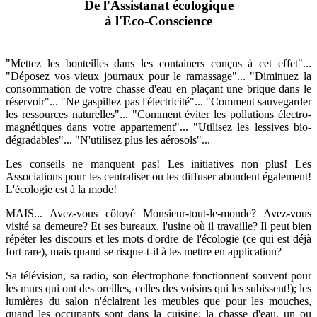
De l'Assistanat écologique
à l'Eco-Conscience
"Mettez les bouteilles dans les containers conçus à cet effet"...
"Déposez vos vieux journaux pour le ramassage"... "Diminuez la
consommation de votre chasse d'eau en plaçant une brique dans le
réservoir"... "Ne gaspillez pas l'électricité"... "Comment sauvegarder
les ressources naturelles"... "Comment éviter les pollutions électro-
magnétiques dans votre appartement"... "Utilisez les lessives bio-
dégradables"... "N'utilisez plus les aérosols"...
Les conseils ne manquent pas! Les initiatives non plus! Les
Associations pour les centraliser ou les diffuser abondent également!
L'écologie est à la mode!
MAIS... Avez-vous côtoyé Monsieur-tout-le-monde? Avez-vous
visité sa demeure? Et ses bureaux, l'usine où il travaille? Il peut bien
répéter les discours et les mots d'ordre de l'écologie (ce qui est déjà
fort rare), mais quand se risque-t-il à les mettre en application?
Sa télévision, sa radio, son électrophone fonctionnent souvent pour
les murs qui ont des oreilles, celles des voisins qui les subissent!); les
lumières du salon n'éclairent les meubles que pour les mouches,
quand les occupants sont dans la cuisine; la chasse d'eau, un ou