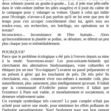
deux robinets jouent au goutte-à-goutte... Lui, il jette tout pêle-mêle
dans le vide-ordure (même les piles usagées) et il jouit du calme de
la campagne pour y vidanger sa voiture. Quant à celui qui milite
pour l'écologie, n'avoue-t-il pas parfois qu'il ne lui reste que peu de
temps pour s'en occuper concrètement chez lui, après tous ses
rendez-vous, ses recherches, ses briefings, ses opérations sur le
terrain?
lnconscience... lnconsistance de l'être humain... Alors
qu'inexorablement la planète se pollue, se dénature, se détruit un peu
plus chaque jour et irrémédiablement.
POURQUOI?
Parce que le problème écologique a été pris à l'envers depuis sa mise
à la mode. Souvenons-nous! Les post-soixante-huitards qui
cherchaient des alternatives biodynamiques, voire culturelles et
éthiques (en un mot "éco-logiques") avaient un passé préparatoire et
un présent à gérer qui les touchaient de près. De très près! Ils
cherchaient, eux, comment vivre eux-mêmes à moindre coût, plus
naturellement, plus sainement, plus intelligemment qu'avant. Il fallait
que la communauté d'Ardèche puisse survivre; il fallait que
l'existence à Paris soit viable, et monétairement et socialement, et
demeure relativement saine.
Un exemple symbolique très concret? Le pain complet n'était pas
acheté pour suivre une mode, pour minimiser les effets polluants de
l'industrie agroalimentaire. Non! Seulement pour son bon rapport