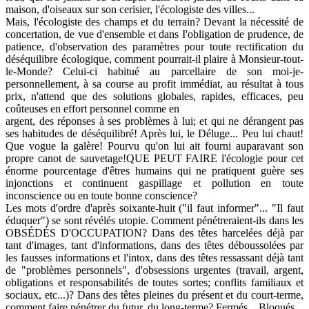
maison, d'oiseaux sur son cerisier, l'écologiste des villes...
Mais, l'écologiste des champs et du terrain? Devant la nécessité de
concertation, de vue d'ensemble et dans I'obligation de prudence, de
patience, d'observation des paramètres pour toute rectification du
déséquilibre écologique, comment pourrait-il plaire à Monsieur-tout-
le-Monde? Celui-ci habitué au parcellaire de son moi-je-
personnellement, à sa course au profit immédiat, au résultat à tous
prix, n'attend que des solutions globales, rapides, efficaces, peu
coûteuses en effort personnel comme en
argent, des réponses à ses problèmes à lui; et qui ne dérangent pas
ses habitudes de déséquilibré! Après lui, le Déluge... Peu lui chaut!
Que vogue la galère! Pourvu qu'on lui ait fourni auparavant son
propre canot de sauvetage!QUE PEUT FAIRE l'écologie pour cet
énorme pourcentage d'êtres humains qui ne pratiquent guère ses
injonctions et continuent gaspillage et pollution en toute
inconscience ou en toute bonne conscience?
Les mots d'ordre d'après soixante-huit ("il faut informer"... "Il faut
éduquer") se sont révélés utopie. Comment pénétreraient-ils dans les
OBSÉDÉS D'OCCUPATION? Dans des têtes harcelées déjà par
tant d'images, tant d'informations, dans des têtes déboussolées par
les fausses informations et l'intox, dans des têtes ressassant déjà tant
de "problèmes personnels", d'obsessions urgentes (travail, argent,
obligations et responsabilités de toutes sortes; conflits familiaux et
sociaux, etc...)? Dans des têtes pleines du présent et du court-terme,
comment faire pénétrer du futur, du long-terme? Fermés... Bloqués...