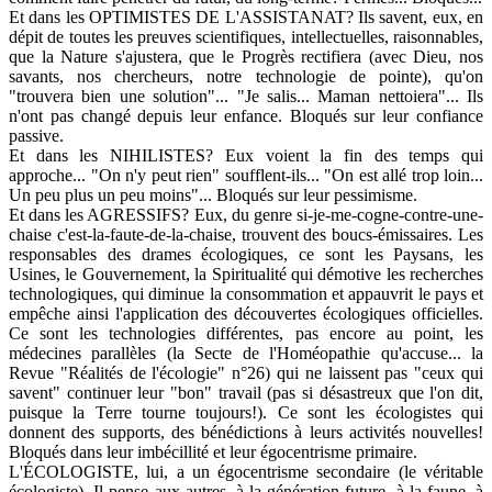
Et dans les OPTIMISTES DE L'ASSISTANAT? Ils savent, eux, en
dépit de toutes les preuves scientifiques, intellectuelles, raisonnables,
que la Nature s'ajustera, que le Progrès rectifiera (avec Dieu, nos
savants, nos chercheurs, notre technologie de pointe), qu'on
"trouvera bien une solution"... "Je salis... Maman nettoiera"... Ils
n'ont pas changé depuis leur enfance. Bloqués sur leur confiance
passive.
Et dans les NIHILISTES? Eux voient la fin des temps qui
approche... "On n'y peut rien" soufflent-ils... "On est allé trop loin...
Un peu plus un peu moins"... Bloqués sur leur pessimisme.
Et dans les AGRESSIFS? Eux, du genre si-je-me-cogne-contre-une-
chaise c'est-la-faute-de-la-chaise, trouvent des boucs-émissaires. Les
responsables des drames écologiques, ce sont les Paysans, les
Usines, le Gouvernement, la Spiritualité qui démotive les recherches
technologiques, qui diminue la consommation et appauvrit le pays et
empêche ainsi l'application des découvertes écologiques officielles.
Ce sont les technologies différentes, pas encore au point, les
médecines parallèles (la Secte de l'Homéopathie qu'accuse... la
Revue "Réalités de l'écologie" n°26) qui ne laissent pas "ceux qui
savent" continuer leur "bon" travail (pas si désastreux que l'on dit,
puisque la Terre tourne toujours!). Ce sont les écologistes qui
donnent des supports, des bénédictions à leurs activités nouvelles!
Bloqués dans leur imbécillité et leur égocentrisme primaire.
L'ÉCOLOGISTE, lui, a un égocentrisme secondaire (le véritable
écologiste). Il pense aux autres, à la génération future, à la faune, à