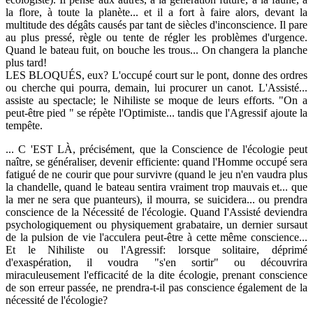
la flore, à toute la planète... et il a fort à faire alors, devant la
multitude des dégâts causés par tant de siècles d'inconscience. Il pare
au plus pressé, règle ou tente de régler les problèmes d'urgence.
Quand le bateau fuit, on bouche les trous... On changera la planche
plus tard!
LES BLOQUÉS, eux? L'occupé court sur le pont, donne des ordres
ou cherche qui pourra, demain, lui procurer un canot. L'Assisté...
assiste au spectacle; le Nihiliste se moque de leurs efforts. "On a
peut-être pied " se répète l'Optimiste... tandis que l'Agressif ajoute la
tempête.
... C 'EST LÀ, précisément, que la Conscience de l'écologie peut
naître, se généraliser, devenir efficiente: quand l'Homme occupé sera
fatigué de ne courir que pour survivre (quand le jeu n'en vaudra plus
la chandelle, quand le bateau sentira vraiment trop mauvais et... que
la mer ne sera que puanteurs), il mourra, se suicidera... ou prendra
conscience de la Nécessité de l'écologie. Quand I'Assisté deviendra
psychologiquement ou physiquement grabataire, un dernier sursaut
de la pulsion de vie l'acculera peut-être à cette même conscience...
Et le Nihiliste ou l'Agressif: lorsque solitaire, déprimé
d'exaspération, il voudra "s'en sortir" ou découvrira
miraculeusement l'efficacité de la dite écologie, prenant conscience
de son erreur passée, ne prendra-t-il pas conscience également de la
nécessité de l'écologie?