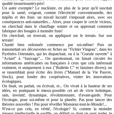
qualité (nourrissante)-prix!
Un autre exemple? Le nucléaire, en plus de la peur qu'il suscitait
pour la santé, exigeait, comme l'électricité conventionnelle, des
impôts et des frais: un travail lucratif s'imposait alors, avec ses
conséquences anti-naturelles... Alors, pour couper le cercle vicieux,
on cherchait dans le chauffage solaire et on apprenait comment
fabriquer des bougies à moindre frais!
On cherchait, on trouvait, on appliquait sur le terrain. Sur son
terrain!
Charité bien ordonnée commence par soi-même! Puis on
transmettait ses découvertes en fiches au "Fichier Vingrau", dans les
Pyrénées Orientales, qui les dispatchait, ou à la "Gueule ouverte" à
"Actuel" à "Sauvage"... On questionnait, on faisait circuler les
informations américaines ou françaises à ceux que cela intéressait
vraiment, et uniquement à eux ("Bulletin C" et fanzines divers); on
se rassemblait pour écrire des livres ("Manuel de la Vie Pauvre,
Stock), pour fonder des coopératives, visiter les innovations
écologiques.
On lisait, on parlait, on écrivait, et... On vivait à la hauteur de ses
idées, en pratiquant le mieux-possible cet art de vivre holistique,
sain, inventif, dynamique, révolutionnaire, d'avant-garde. Pour
l'écologie, pour soi-même et pour la planète. Pas pour lancer des
théories nouvelles ! Pas pour réveiller Monsieur-tout-le-Monde!...
N'est-ce pas cela, en vérité, l'écologie? Si, comme la moindre
rigueur intellectuelle le souffle, on définit ce dont on veut parler, le