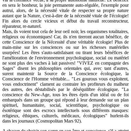
en sera le bonheur, la joie permanente auto-régulée, l'exemple pour
autrui, alors, de la nécessité vitale de respecter sa propre nature
autant que la Nature, c'est-à-dire de la nécessité vitale de I'écologie!
Fin alors du cercle vicieux et début du travail reconstructeur,
réparateur, re-naturel.
Mais, ils voient tout cela de leur oeil noir, les organismes totalitaires,
religieux ou économiques! Car, ils n'en tireront aucun bénéfice, de
cette Conscience de la Nécessité d'une véritable écologie! Plus de
main-mise sur les consciences ou sur les richesses matérielles
usurpées! Les êtres s'auto-satisfaisant ou tirant leurs bénéfices de
l'amélioration de l'environnement psychologique, social ou matériel
ne sont plus des vaches à lait passives! "VIVEZ en compagnie des
Sages" disent les philosophies orientales qui, avec tant d'autres,
surent maintenir la Source de la Conscience écologique, la
Conscience de l'Homme véritable... "Les gourous vous exploitent,
vous endoctrinent" clament au contraire les profiteurs du malheur
des autres, des déstabilisés par le déséquilibre écologique. "La
conscience du New-Age, tous les êtres épris d'un idéal ou de foi
embarqués dans un groupe qui répond à leur demande sur un plan
spirituel, humanitaire, social, scientifique, psychologique ou
ésotérique sont des escrocs intellectuels sous différents masques:
religieux, éthiques, culturels, médicaux, écologiques" hurlent-ils
dans les journaux (Cosmopolitan Mars 92).
A chacun de choisir son camp en son âme et conscience, s'il a atteint