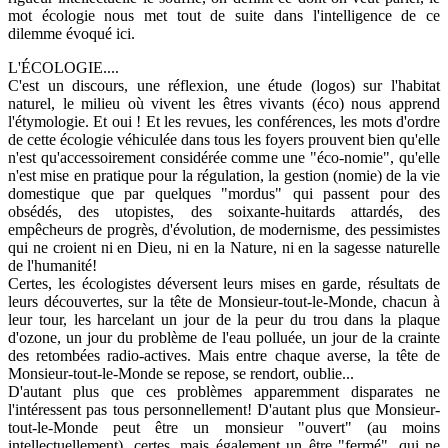
mot écologie nous met tout de suite dans l'intelligence de ce
dilemme évoqué ici.
L'ÉCOLOGIE....
C'est un discours, une réflexion, une étude (logos) sur l'habitat
naturel, le milieu où vivent les êtres vivants (éco) nous apprend
l'étymologie. Et oui ! Et les revues, les conférences, les mots d'ordre
de cette écologie véhiculée dans tous les foyers prouvent bien qu'elle
n'est qu'accessoirement considérée comme une "éco-nomie", qu'elle
n'est mise en pratique pour la régulation, la gestion (nomie) de la vie
domestique que par quelques "mordus" qui passent pour des
obsédés, des utopistes, des soixante-huitards attardés, des
empêcheurs de progrès, d'évolution, de modernisme, des pessimistes
qui ne croient ni en Dieu, ni en la Nature, ni en la sagesse naturelle
de l'humanité!
Certes, les écologistes déversent leurs mises en garde, résultats de
leurs découvertes, sur la tête de Monsieur-tout-le-Monde, chacun à
leur tour, les harcelant un jour de la peur du trou dans la plaque
d'ozone, un jour du problème de l'eau polluée, un jour de la crainte
des retombées radio-actives. Mais entre chaque averse, la tête de
Monsieur-tout-le-Monde se repose, se rendort, oublie...
D'autant plus que ces problèmes apparemment disparates ne
l'intéressent pas tous personnellement! D'autant plus que Monsieur-
tout-le-Monde peut être un monsieur "ouvert" (au moins
intellectuellement), certes, mais également un être "fermé", qui ne