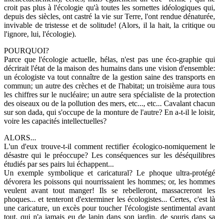
croit pas plus à l'écologie qu'à toutes les sornettes idéologiques qui,
depuis des siècles, ont castré la vie sur Terre, l'ont rendue dénaturée,
invivable de tristesse et de solitude! (Alors, il la hait, la critique ou
l'ignore, lui, l'écologie).
POURQUOI?
Parce que l'écologie actuelle, hélas, n'est pas une éco-graphie qui
décrirait l'état de la maison des humains dans une vision d'ensemble:
un écologiste va tout connaître de la gestion saine des transports en
commun; un autre des crèches et de l'habitat; un troisième aura tous
les chiffres sur le nucléaire; un autre sera spécialiste de la protection
des oiseaux ou de la pollution des mers, etc..., etc... Cavalant chacun
sur son dada, qui s'occupe de la monture de l'autre? En a-t-il le loisir,
voire les capacités intellectuelles?
ALORS...
L'un d'eux trouve-t-il comment rectifier écologico-nomiquement le
désastre qui le préoccupe? Les conséquences sur les déséquilibres
étudiés par ses pairs lui échappent...
Un exemple symbolique et caricatural? Le phoque ultra-protégé
dévorera les poissons qui nourrissaient les hommes; or, les hommes
veulent avant tout manger! Ils se rebelleront, massacreront les
phoques... et tenteront d'exterminer les écologistes... Certes, c'est là
une caricature, un excès pour toucher l'écologiste sentimental avant
tout, qui n'a jamais eu de lapin dans son jardin, de souris dans sa