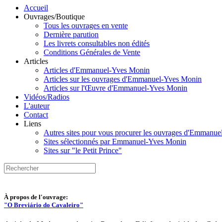
Accueil
Ouvrages/Boutique
Tous les ouvrages en vente
Dernière parution
Les livrets consultables non édités
Conditions Générales de Vente
Articles
Articles d'Emmanuel-Yves Monin
Articles sur les ouvrages d'Emmanuel-Yves Monin
Articles sur l'Œuvre d'Emmanuel-Yves Monin
Vidéos/Radios
L'auteur
Contact
Liens
Autres sites pour vous procurer les ouvrages d'Emmanu
Sites sélectionnés par Emmanuel-Yves Monin
Sites sur "le Petit Prince"
À propos de l'ouvrage:
"O Breviário do Cavaleiro"