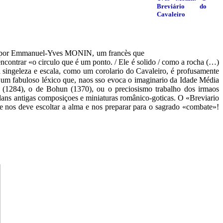
rito por Emmanuel-Yves MONIN, um francès que
 encontrar «o circulo que é um ponto. / Ele é solido / como a rocha (…)
 singeleza e escala, como um corolario do Cavaleiro, é profusamente
 de um fabuloso léxico que, naos sso evoca o imaginario da Idade Média
on (1284), o de Bohun (1370), ou o preciosismo trabalho dos irmaos
ans antigas composiçoes e miniaturas românico-goticas. O «Breviario
ue nos deve escoltar a alma e nos preparar para o sagrado «combate»!