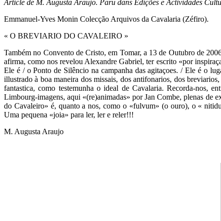
Article de M. Augusta Araujo. Paru dans Edições e Actividades Cultu
Emmanuel-Yves Monin Colecção Arquivos da Cavalaria (Zéfiro).
« O BREVIARIO DO CAVALEIRO »
Também no Convento de Cristo, em Tomar, a 13 de Outubro de 2006, 
afirma, como nos revelou Alexandre Gabriel, ter escrito «por inspiraça
Ele é / o Ponto de Silêncio na campanha das agitaçoes. / Ele é o l
illustrado à boa maneira dos missais, dos antifonarios, dos breviario
fantastica, como testemunha o ideal de Cavalaria. Recorda-nos, en
Limbourg-imagens, aqui «(re)animadas» por Jan Combe, plenas de exo
do Cavaleiro» é, quanto a nos, como o «fulvum» (o ouro), o « nitidu
Uma pequena «joia» para ler, ler e reler!!!
M. Augusta Araujo