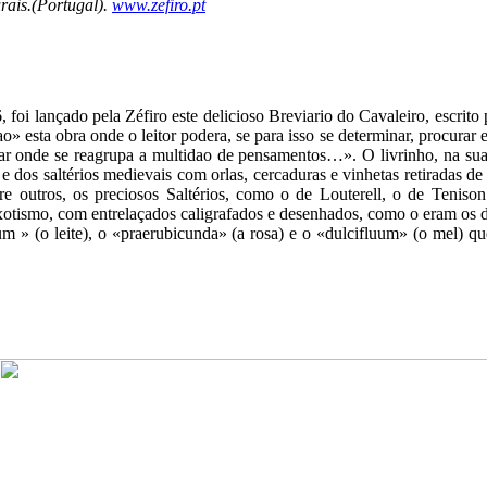
rais.(Portugal).
www.zefiro.pt
foi lançado pela Zéfiro este delicioso Breviario do Cavaleiro, esc
o» esta obra onde o leitor podera, se para isso se determinar, procurar
ugar onde se reagrupa a multidao de pensamentos…». O livrinho, na sua
s, e dos saltérios medievais com orlas, cercaduras e vinhetas retiradas
tre outros, os preciosos Saltérios, como o de Louterell, o de Tenis
tismo, com entrelaçados caligrafados e desenhados, como o eram os d
m » (o leite), o «praerubicunda» (a rosa) e o «dulcifluum» (o mel) q